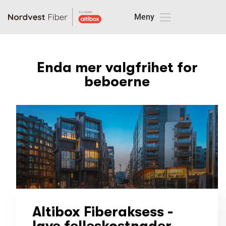
Enda mer valgfrihet for
beboerne
Altibox Fiberaksess -
lave felleskostnader