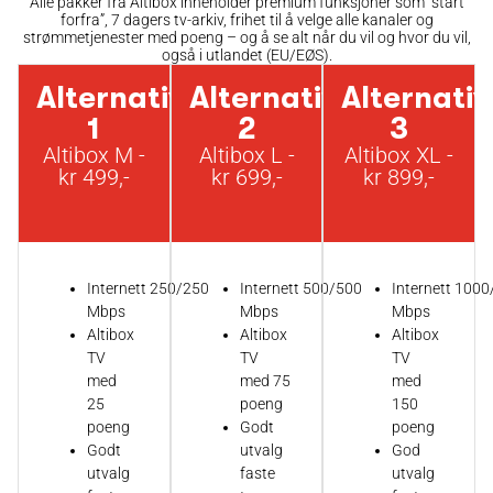
Alle pakker fra Altibox inneholder premium funksjoner som “start
forfra”, 7 dagers tv-arkiv, frihet til å velge alle kanaler og
strømmetjenester med poeng – og å se alt når du vil og hvor du vil,
også i utlandet (EU/EØS).
Alternativ
Alternativ
Alternativ
1
2
3
Altibox M -
Altibox L -
Altibox XL -
kr 499,-
kr 699,-
kr 899,-
Internett 250/250
Internett 500/500
Internett 100
Mbps
Mbps
Mbps
Altibox
Altibox
Altibox
TV
TV
TV
med
med 75
med
25
poeng
150
poeng
Godt
poeng
Godt
utvalg
God
utvalg
faste
utvalg