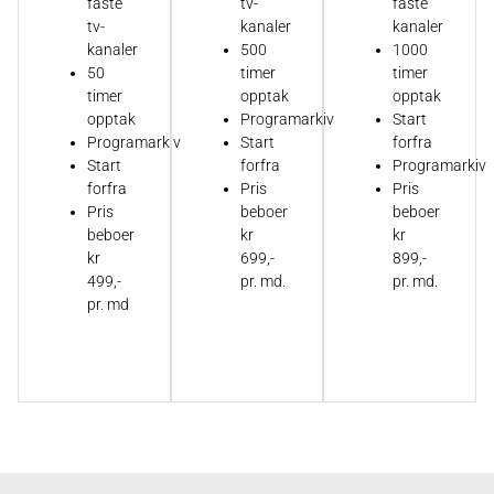
faste
tv-
faste
tv-
kanaler
kanaler
kanaler
500
1000
50
timer
timer
timer
opptak
opptak
opptak
Programarkiv
Start
Programarkiv
Start
forfra
Start
forfra
Programarkiv
forfra
Pris
Pris
Pris
beboer
beboer
beboer
kr
kr
kr
699,-
899,-
499,-
pr. md.
pr. md.
pr. md